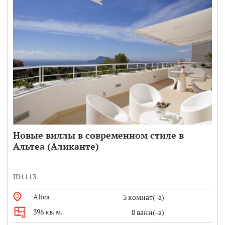
Новые виллы в современном стиле в
Альтеа (Аликанте)
ID1113
Altea
3 комнат(-а)
396 кв. м.
0 ванн(-а)