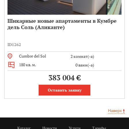
Шикарные новые апартаменты в Кумбре
дель Соль (Аликанте)
ID1262
Cumbre del Sol
2 комнат(-а)
180 кв. м.
0 ванн(-а)
383 004 €
Оставить заявку
Наверх
Каталог
Новости
Услуги
Тарифы