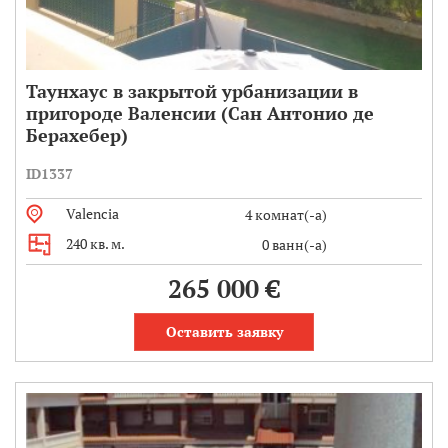
Таунхаус в закрытой урбанизации в
пригороде Валенсии (Сан Антонио де
Берахебер)
ID1337
Valencia
4 комнат(-а)
240 кв. м.
0 ванн(-а)
265 000 €
Оставить заявку