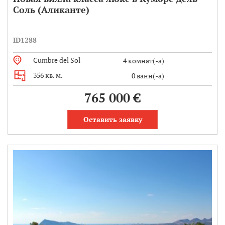
Соль (Аликанте)
ID1288
Cumbre del Sol
4 комнат(-а)
356 кв. м.
0 ванн(-а)
765 000 €
Оставить заявку