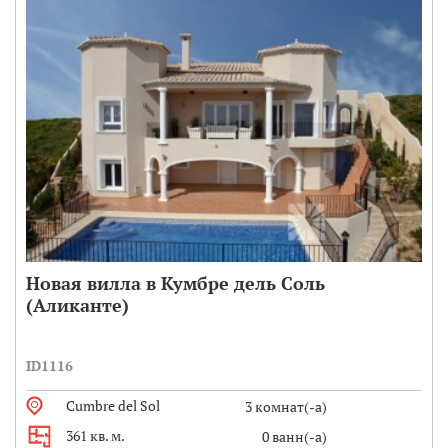
Новая вилла в Кумбре дель Соль
(Аликанте)
ID1116
Cumbre del Sol
3 комнат(-а)
361 кв. м.
0 ванн(-а)