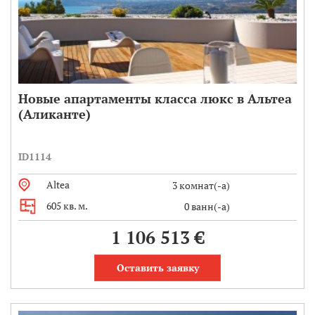
Новые апартаменты класса люкс в Альтеа
(Аликанте)
ID1114
Altea
3 комнат(-а)
605 кв. м.
0 ванн(-а)
1 106 513 €
Оставить заявку