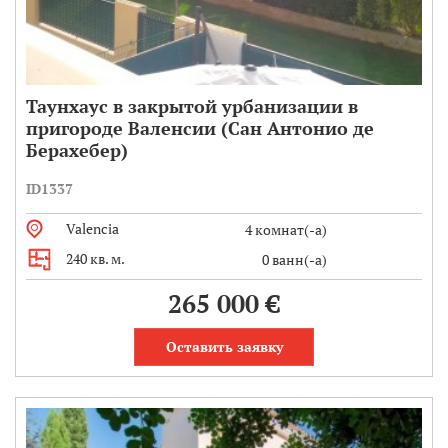
Таунхаус в закрытой урбанизации в
пригороде Валенсии (Сан Антонио де
Берахебер)
ID1337
Valencia
4 комнат(-а)
240 кв. м.
0 ванн(-а)
265 000 €
Оставить заявку