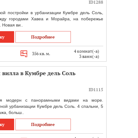
ID1288
ой постройки в урбанизации Кумбре дель Соль,
жду городами Хавеа и Морайра, на побережье
 Новая ви..
ку
Подробнее
4 комнат(-а)
356 кв. м.
3 ванн(-а)
 вилла в Кумбре дель Соль
ID1115
ля модерн с панорамными видами на море.
ной урбанизации Кумбре дель Соль. 4 спальни, 5
ажа, больш..
ку
Подробнее