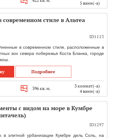
422 кв. м.
5 ванн(-а)
 современном стиле в Альтеа
ID1113
лненные в современном стиле, расположенные в
тных зон севера побережья Коста Бланка, городе
кош..
ку
Подробнее
3 комнат(-а)
396 кв. м.
4 ванн(-а)
енты с видом на море в Кумбре
нитачель)
ID1297
 в элитной урбанизации Кумбре дель Соль, на