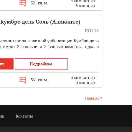
4 комнат(-а)
521 кв. м.
5 ванн(-а)
 Кумбре дель Соль (Аликанте)
ID1116
ческого стиля в элитной урбанизации Кумбре дель
ж имеет 2 спальни и 2 ванные комнаты, одна с
ку
Подробнее
3 комнат(-а)
361 кв. м.
3 ванн(-а)
Наверх
ик
Контакты