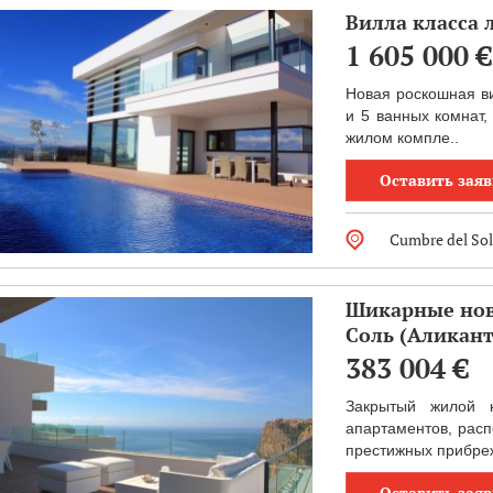
Вилла класса 
1 605 000
€
Новая роскошная ви
и 5 ванных комнат,
жилом компле..
Оставить заяв
Cumbre del Sol
Шикарные нов
Соль (Аликант
383 004
€
Закрытый жилой к
апартаментов, расп
престижных прибреж
Оставить заяв