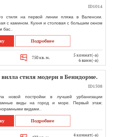
ID1014
го стиля на первой линии пляжа в Валенсии.
ная с камином. Кухня и столовая с большим окном
и бас..
ку
Подробнее
5 комнат(-а)
750 кв. м.
6 ванн(-а)
вилла стиля модерн в Бенидорме.
ID1508
лла новой постройки в лучшей урбанизации
амные виды на город и море. Первый этаж:
анорамными видами..
ку
Подробнее
4 комнат(-а)