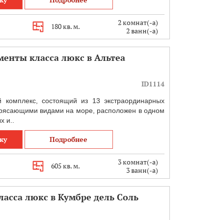
2 комнат(-а)
180 кв. м.
2 ванн(-а)
енты класса люкс в Альтеа
ID1114
 комплекс, состоящий из 13 экстраординарных
трясающими видами на море, расположен в одном
х и..
ку
Подробнее
3 комнат(-а)
605 кв. м.
3 ванн(-а)
ласса люкс в Кумбре дель Соль