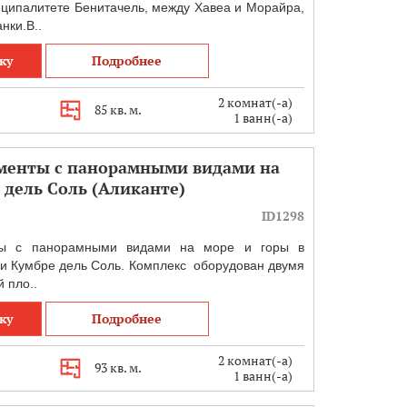
иципалитете Бенитачель, между Хавеа и Морайра,
нки.В..
ку
Подробнее
2 комнат(-а)
85 кв. м.
1 ванн(-а)
менты с панорамными видами на
 дель Соль (Аликанте)
ID1298
ты с панорамными видами на море и горы в
и Кумбре дель Соль. Комплекс оборудован двумя
 пло..
ку
Подробнее
2 комнат(-а)
93 кв. м.
1 ванн(-а)