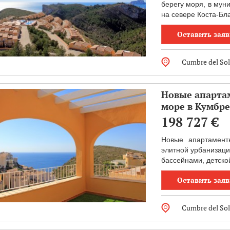
берегу моря, в мун
на севере Коста-Бла
Оставить заяв
Cumbre del Sol
Новые апарта
море в Кумбре
198 727
€
Новые апартамен
элитной урбанизаци
бассейнами, детской
Оставить заяв
Cumbre del Sol