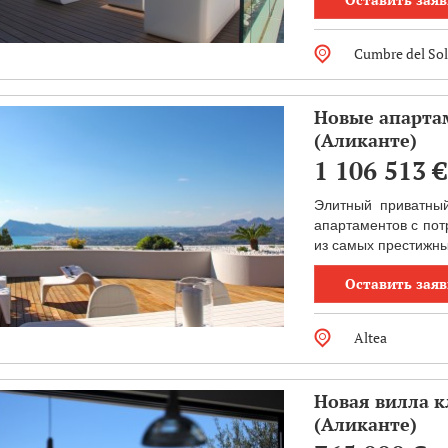
Cumbre del Sol
Новые апартам
(Аликанте)
1 106 513
€
Элитный приватный
апартаментов с по
из самых престижны
Оставить заяв
Altea
Новая вилла к
(Аликанте)