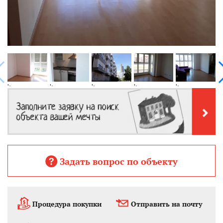
';
';
';
';
';
';
Задать вопрос по объекту
Процедура покупки
Отправить на почту