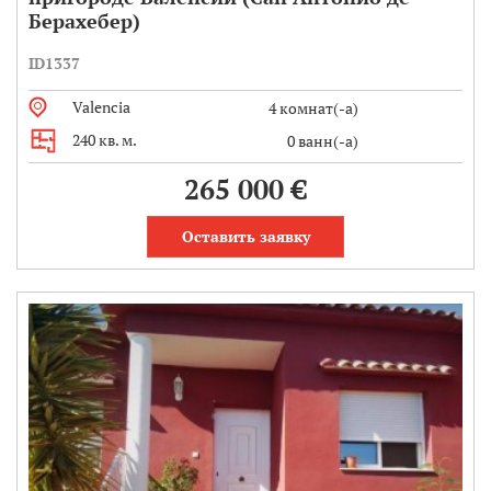
Берахебер)
ID1337
Valencia
4 комнат(-а)
240 кв. м.
0 ванн(-а)
265 000 €
Оставить заявку