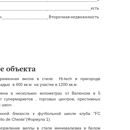
есть
и
Вторичная недвижимость
е объекта
временная вилла в стиле Hi-tech в пригороде
дью в 400 кв.м. на участке в 1200 кв.м.
жена в нескольких километрах от Валенсии в 5
т супермаркетов , торговых центров, престижных
х школ.
енной близости к футбольной школе клуба "FC
uito de Cheste”(Формула 1).
ормление виллы в стиле минимализма в белом