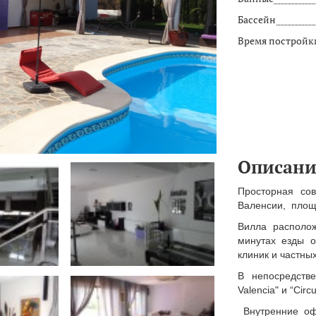
Бассейн
Время постройк
Описани
Просторная со
Валенсии, площа
Вилла располо
минутах езды о
клиник и частны
В непосредств
Valencia" и “Circ
Внутренние оф